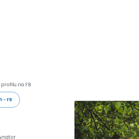
profilu na FB
 - FB
dynator