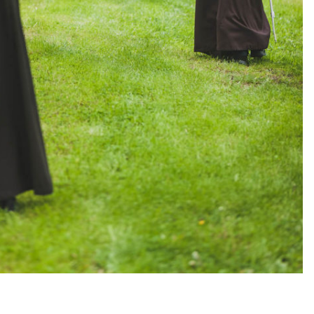
Bernardyńskie Duszpasterstwo
Powołaniowe - FB
Wszystkie prawa zastrzeżone.