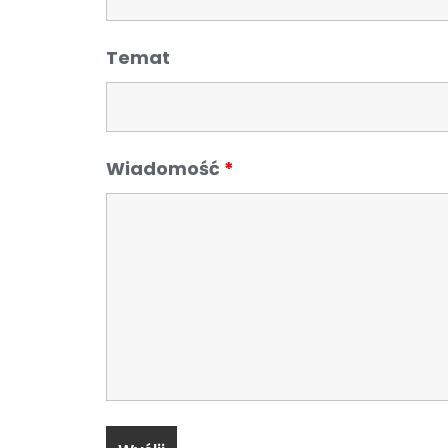
Temat
Wiadomość
*
Bernardyńskie Duszpasterstwo Powołaniowe
© 2021, Bernardyńskie Duszpasterstwo Powołaniowe