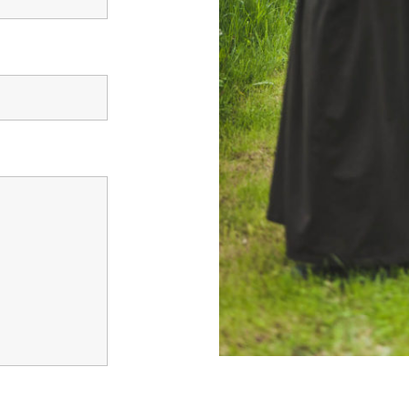
Kontakt
Telefon: +48 519 702 146
E-mail: powolanie@bernardyni.pl
. Create by
Novarum Tomasz Kurnik